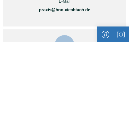
E-Mail
praxis@hno-viechtach.de

Öffnungszeiten
MO 14:30–18:00 Uhr
DI-FR 08:30–12:00 Uhr
DO 16:30–19:00 Uhr
Impressum
Datenschutz